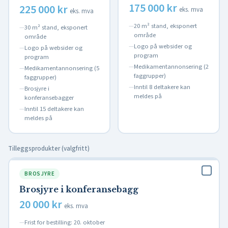
175 000 kr
225 000 kr
eks. mva
eks. mva
20 m² stand, eksponert
30 m² stand, eksponert
område
område
Logo på websider og
Logo på websider og
program
program
Medikamentannonsering (2
Medikamentannonsering (5
faggrupper)
faggrupper)
Inntil 8 deltakere kan
Brosjyre i
meldes på
konferansebagger
Inntil 15 deltakere kan
meldes på
Tilleggsprodukter (valgfritt)
BROSJYRE
Brosjyre i konferansebagg
20 000 kr
eks. mva
Frist for bestilling: 20. oktober