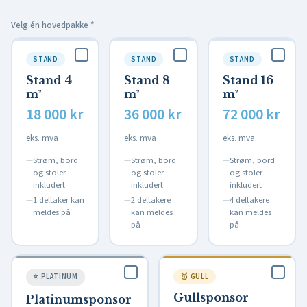
Velg én hovedpakke
*
STAND
STAND
STAND
Stand 4
Stand 8
Stand 16
m²
m²
m²
18 000 kr
36 000 kr
72 000 kr
eks. mva
eks. mva
eks. mva
Strøm, bord
Strøm, bord
Strøm, bord
og stoler
og stoler
og stoler
inkludert
inkludert
inkludert
1 deltaker kan
2 deltakere
4 deltakere
meldes på
kan meldes
kan meldes
på
på
⭐ PLATINUM
🥇 GULL
Gullsponsor
Platinumsponsor