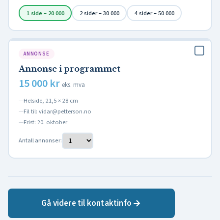
1 side – 20 000
2 sider – 30 000
4 sider – 50 000
ANNONSE
Annonse i programmet
15 000 kr
eks. mva
Helside, 21,5 × 28 cm
Fil til: vidar@petterson.no
Frist: 20. oktober
Antall annonser:
Gå videre til kontaktinfo