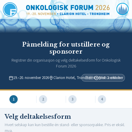
Påmelding for utstillere og
sponsorer
Registrer din organisasjon og velg deltakelsesform for Onkologisk
Forum 2026
19.–20. november 2026
Clarion Hotel, Trondheim
Frist: 2. oktober
🇬🇧 English version
1
2
3
4
Velg deltakelsesform
Hvert selskap kan kun bestille én stand- eller sponsorpakke. Pris er ekskl.
mva.